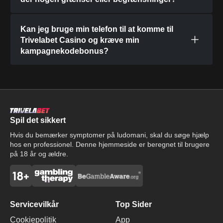
Kan jeg bruge min telefon til at komme til
Trivelabet Casino og kræve min
kampagnekodebonus?
Spil det sikkert
Hvis du bemærker symptomer på ludomani, skal du søge hjælp
hos en professionel. Denne hjemmeside er beregnet til brugere
på 18 år og ældre.
Servicevilkår
Top Sider
Cookiepolitik
App