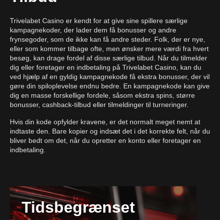
Trivelabet Casino er kendt for at give sine spillere særlige
kampagnekoder, der lader dem få bonusser og andre
frynsegoder, som de ikke kan få andre steder. Folk, der er nye,
eller som kommer tilbage ofte, men ønsker mere værdi fra hvert
besøg, kan drage fordel af disse særlige tilbud. Når du tilmelder
dig eller foretager en indbetaling på Trivelabet Casino, kan du
ved hjælp af en gyldig kampagnekode få ekstra bonusser, der vil
gøre din spiloplevelse endnu bedre. En kampagnekode kan give
dig en masse forskellige fordele, såsom ekstra spins, større
bonusser, cashback-tilbud eller tilmeldinger til turneringer.
Hvis din kode opfylder kravene, er det normalt meget nemt at
indtaste den. Bare kopier og indsæt det i det korrekte felt, når du
bliver bedt om det, når du opretter en konto eller foretager en
indbetaling.
Tidsbegrænset