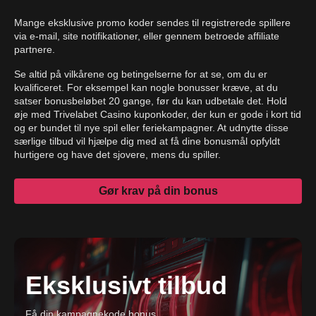
Mange eksklusive promo koder sendes til registrerede spillere
via e-mail, site notifikationer, eller gennem betroede affiliate
partnere.
Se altid på vilkårene og betingelserne for at se, om du er
kvalificeret. For eksempel kan nogle bonusser kræve, at du
satser bonusbeløbet 20 gange, før du kan udbetale det. Hold
øje med Trivelabet Casino kuponkoder, der kun er gode i kort tid
og er bundet til nye spil eller feriekampagner. At udnytte disse
særlige tilbud vil hjælpe dig med at få dine bonusmål opfyldt
hurtigere og have det sjovere, mens du spiller.
Gør krav på din bonus
Eksklusivt tilbud
Få din kampagnekode bonus