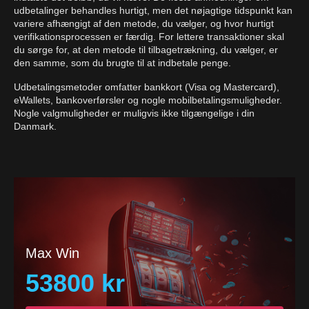
udbetalinger behandles hurtigt, men det nøjagtige tidspunkt kan
variere afhængigt af den metode, du vælger, og hvor hurtigt
verifikationsprocessen er færdig. For lettere transaktioner skal
du sørge for, at den metode til tilbagetrækning, du vælger, er
den samme, som du brugte til at indbetale penge.
Udbetalingsmetoder omfatter bankkort (Visa og Mastercard),
eWallets, bankoverførsler og nogle mobilbetalingsmuligheder.
Nogle valgmuligheder er muligvis ikke tilgængelige i din
Danmark.
Max Win
53800 kr