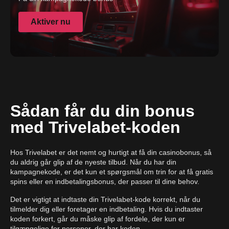
Aktiver nu
Sådan får du din bonus
med Trivelabet-koden
Hos Trivelabet er det nemt og hurtigt at få din casinobonus, så
du aldrig går glip af de nyeste tilbud. Når du har din
kampagnekode, er det kun et spørgsmål om trin for at få gratis
spins eller en indbetalingsbonus, der passer til dine behov.
Det er vigtigt at indtaste din Trivelabet-kode korrekt, når du
tilmelder dig eller foretager en indbetaling. Hvis du indtaster
koden forkert, går du måske glip af fordele, der kun er
tilgængelige for personer, der har koden.