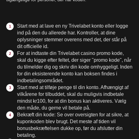
Start med at lave en ny Trivelabet konto eller logge
ind på den du allerede har. Kontroller, at dine
oplysninger stemmer overens med det, der står på
dit officielle id.
For at indtaste din Trivelabet casino promo kode,
skal du kigge efter feltet, der siger "promo kode", når
du tilmelder dig og skriv din kode omhyggeligt. Inden
for din eksisterende konto kan boksen findes i
indbetalingsområdet.
Start med at tilføje penge til din konto. Afhængigt af
vilkårene for tilbuddet, skal du muligvis indbetale
mindst kr100, for at din bonus kan aktiveres. Vælg
den måde, du gerne vil betale på.
Bekræft din kode: Se over oversigten for at sikre, at
kuponkoden blev brugt. Det meste af tiden vil
bonusbekræftelsen dukke op, før du afslutter din
betaling.