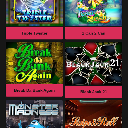
Triple Twister
1 Can 2 Can
Break Da Bank Again
Black Jack 21