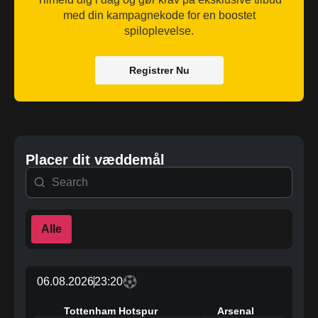
med din kampagnekode for en boostet
spiloplevelse.
Registrer Nu
Placer dit væddemål
Alle
06.08.2026
23:20
Tottenham Hotspur
Arsenal