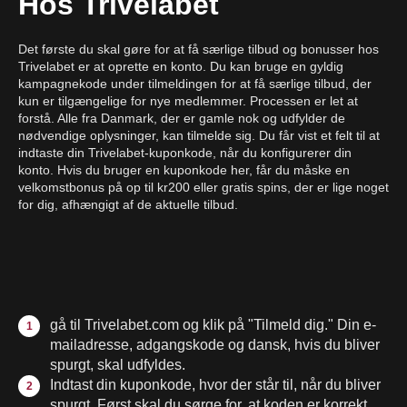
Hos Trivelabet
Det første du skal gøre for at få særlige tilbud og bonusser hos
Trivelabet er at oprette en konto. Du kan bruge en gyldig
kampagnekode under tilmeldingen for at få særlige tilbud, der
kun er tilgængelige for nye medlemmer. Processen er let at
forstå. Alle fra Danmark, der er gamle nok og udfylder de
nødvendige oplysninger, kan tilmelde sig. Du får vist et felt til at
indtaste din Trivelabet-kuponkode, når du konfigurerer din
konto. Hvis du bruger en kuponkode her, får du måske en
velkomstbonus på op til kr200 eller gratis spins, der er lige noget
for dig, afhængigt af de aktuelle tilbud.
gå til Trivelabet.com og klik på "Tilmeld dig." Din e-
mailadresse, adgangskode og dansk, hvis du bliver
spurgt, skal udfyldes.
Indtast din kuponkode, hvor der står til, når du bliver
spurgt. Først skal du sørge for, at koden er korrekt,