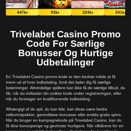
447kr
93kr
324kr
341kr
Trivelabet Casino Promo
Code For Særlige
Bonusser Og Hurtige
Udbetalinger
En Trivelabet Casino promo kode er den bedste måde at få
mere ud af hver indbetaling, fordi det lader dig få særlige
belønninger. Almindelige spillere kan ikke få de særlige tilbud, du
får, når du indtaster din unikke kode under registreringen, eller
når du foretager en kvalificerende indbetaling.
Afhængigt af de spil, du kan lide, kan disse være bedre
velkomstpakker, genindlæse bonusser eller endda gratis spins.
Når du bruger en kampagnekode på Trivelabet Casino, kan du
få dine bonuspenge og gevinster hurtigere. Når vilkårene for en