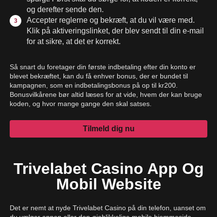
og derefter sende den.
Accepter reglerne og bekræft, at du vil være med.
Klik på aktiveringslinket, der blev sendt til din e-mail
for at sikre, at det er korrekt.
Så snart du foretager din første indbetaling efter din konto er
blevet bekræftet, kan du få enhver bonus, der er bundet til
kampagnen, som en indbetalingsbonus på op til kr200.
Bonusvilkårene bør altid læses for at vide, hvem der kan bruge
koden, og hvor mange gange den skal satses.
Tilmeld dig nu
Trivelabet Casino App Og
Mobil Website
Det er nemt at nyde Trivelabet Casino på din telefon, uanset om