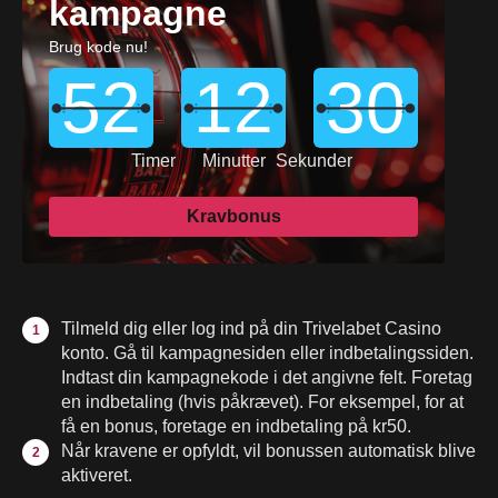
kampagne
Brug kode nu!
52
12
28
Timer
Minutter
Sekunder
Kravbonus
Tilmeld dig eller log ind på din Trivelabet Casino
konto. Gå til kampagnesiden eller indbetalingssiden.
Indtast din kampagnekode i det angivne felt. Foretag
en indbetaling (hvis påkrævet). For eksempel, for at
få en bonus, foretage en indbetaling på kr50.
Når kravene er opfyldt, vil bonussen automatisk blive
aktiveret.