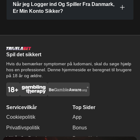
Når jeg Logger ind Og Spiller Fra Danmark,
Er Min Konto Sikker?
Spil det sikkert
Hvis du bemærker symptomer på ludomani, skal du søge hjælp
hos en professionel. Denne hjemmeside er beregnet til brugere
på 18 år og ældre.
Servicevilkår
Top Sider
Cookiepolitik
App
Privatlivspolitik
Bonus
Vilkår Og Betingelser
Promo Kode