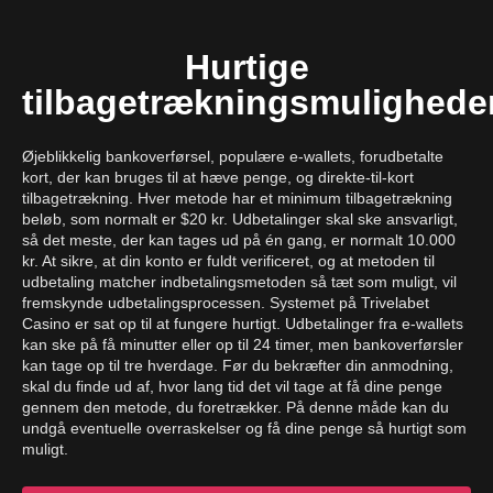
Hurtige
tilbagetrækningsmulighede
Øjeblikkelig bankoverførsel, populære e-wallets, forudbetalte
kort, der kan bruges til at hæve penge, og direkte-til-kort
tilbagetrækning. Hver metode har et minimum tilbagetrækning
beløb, som normalt er $20 kr. Udbetalinger skal ske ansvarligt,
så det meste, der kan tages ud på én gang, er normalt 10.000
kr. At sikre, at din konto er fuldt verificeret, og at metoden til
udbetaling matcher indbetalingsmetoden så tæt som muligt, vil
fremskynde udbetalingsprocessen. Systemet på Trivelabet
Casino er sat op til at fungere hurtigt. Udbetalinger fra e-wallets
kan ske på få minutter eller op til 24 timer, men bankoverførsler
kan tage op til tre hverdage. Før du bekræfter din anmodning,
skal du finde ud af, hvor lang tid det vil tage at få dine penge
gennem den metode, du foretrækker. På denne måde kan du
undgå eventuelle overraskelser og få dine penge så hurtigt som
muligt.