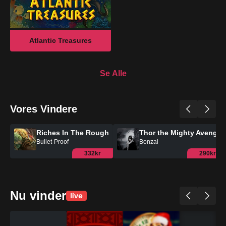
Atlantic Treasures
Se Alle
Vores Vindere
Riches In The Rough
Thor the Mighty Avenger
Bullet-Proof
Bonzai
332kr
290kr
Nu vinder