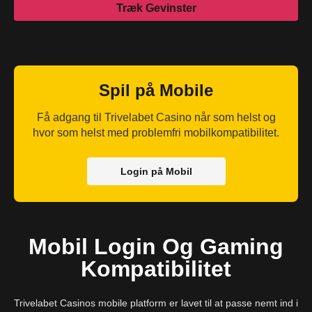
Træk Gevinster
Spil på Mobile
Få adgang til Trivelabet Casino når som helst og
hvor som helst med problemfri mobilkompatibilitet.
Login på Mobil
Mobil Login Og Gaming
Kompatibilitet
Trivelabet Casinos mobile platform er lavet til at passe nemt ind i