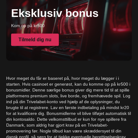
Eksklusiv bonus
Kom op på kr500
Tilmeld dig nu
Hvor meget du får er baseret på, hvor meget du lægger i i
starten. Hvis casinoet er generøst, kan du komme op på kr500 i
bonusmidler. Denne særlige bonus giver dig mere tid til at spille
platformens premium slots, live borde, og fremhævede spil. Log
ind på din Trivelabet-konto ved hjælp af de oplysninger, du
brugte til at registrere. Lav en første indbetaling på mindst kr20
for at kvalificere dig. Bonusmidlerne vil blive tilføjet automatisk til
din kontosaldo. Dette velkomsttilbud er kun for nye spillere fra
Danmark, som aldrig har gjort krav på en Trivelabet-
promovering før. Nogle tilbud kan være skræddersyet til din
dansk profil, så sørg for at tjekke eventuelle berettigelseskrav,