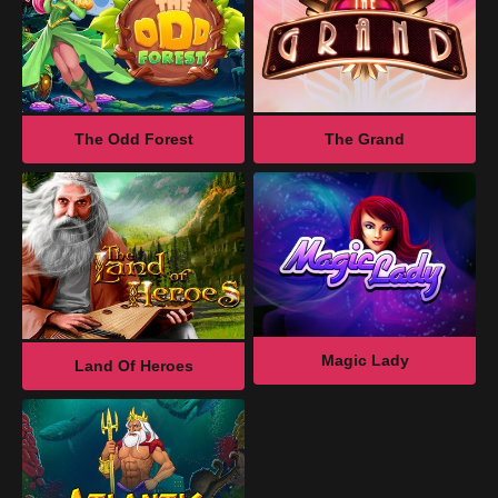
The Odd Forest
The Grand
Magic Lady
Land Of Heroes