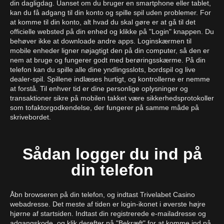
din dagligdag. Uanset om du bruger en smartphone eller tablet,
kan du få adgang til din konto og spille spil uden problemer. For
at komme til din konto, alt hvad du skal gøre er at gå til det
officielle websted på din enhed og klikke på "Login" knappen. Du
behøver ikke at downloade andre apps. Loginskærmen til
mobile enheder ligner nøjagtigt den på din computer, så den er
nem at bruge og fungerer godt med berøringsskærme. På din
telefon kan du spille alle dine yndlingsslots, bordspil og live
dealer-spil. Spillene indlæses hurtigt, og kontrollerne er nemme
at forstå. Til enhver tid er dine personlige oplysninger og
transaktioner sikre på mobilen takket være sikkerhedsprotokoller
som tofaktorgodkendelse, der fungerer på samme måde på
skrivebordet.
Sådan logger du ind på
din telefon
Åbn browseren på din telefon, og indtast Trivelabet Casino
webadresse. Det meste af tiden er login-ikonet i øverste højre
hjørne af startsiden. Indtast din registrerede e-mailadresse og
adgangskode, og klik derefter på "Bekræft" for at komme ind på